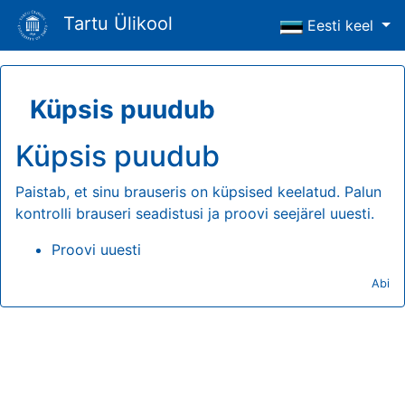
Tartu Ülikool
Eesti keel
Küpsis puudub
Küpsis puudub
Paistab, et sinu brauseris on küpsised keelatud. Palun
kontrolli brauseri seadistusi ja proovi seejärel uuesti.
Proovi uuesti
Abi