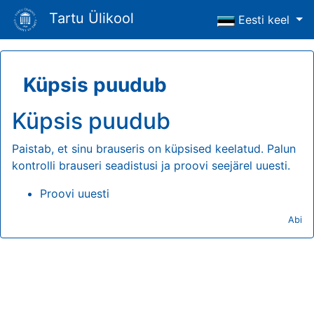
Tartu Ülikool
Eesti keel
Küpsis puudub
Küpsis puudub
Paistab, et sinu brauseris on küpsised keelatud. Palun
kontrolli brauseri seadistusi ja proovi seejärel uuesti.
Proovi uuesti
Abi