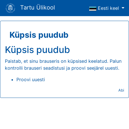
Tartu Ülikool
Eesti keel
Küpsis puudub
Küpsis puudub
Paistab, et sinu brauseris on küpsised keelatud. Palun
kontrolli brauseri seadistusi ja proovi seejärel uuesti.
Proovi uuesti
Abi