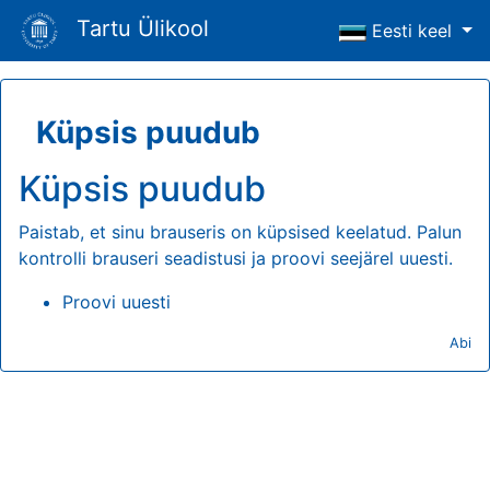
Tartu Ülikool
Eesti keel
Küpsis puudub
Küpsis puudub
Paistab, et sinu brauseris on küpsised keelatud. Palun
kontrolli brauseri seadistusi ja proovi seejärel uuesti.
Proovi uuesti
Abi