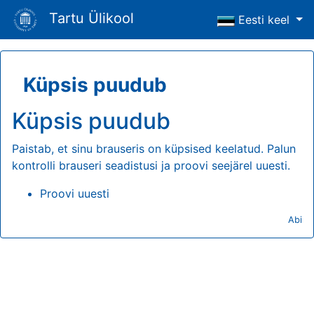
Tartu Ülikool
Eesti keel
Küpsis puudub
Küpsis puudub
Paistab, et sinu brauseris on küpsised keelatud. Palun
kontrolli brauseri seadistusi ja proovi seejärel uuesti.
Proovi uuesti
Abi