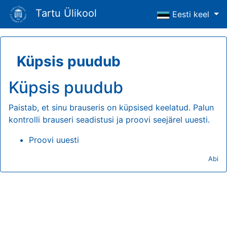
Tartu Ülikool
Eesti keel
Küpsis puudub
Küpsis puudub
Paistab, et sinu brauseris on küpsised keelatud. Palun
kontrolli brauseri seadistusi ja proovi seejärel uuesti.
Proovi uuesti
Abi