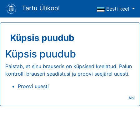
Tartu Ülikool
Eesti keel
Küpsis puudub
Küpsis puudub
Paistab, et sinu brauseris on küpsised keelatud. Palun
kontrolli brauseri seadistusi ja proovi seejärel uuesti.
Proovi uuesti
Abi