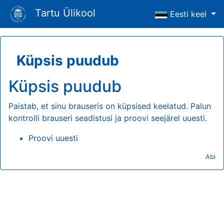
Tartu Ülikool
Eesti keel
Küpsis puudub
Küpsis puudub
Paistab, et sinu brauseris on küpsised keelatud. Palun
kontrolli brauseri seadistusi ja proovi seejärel uuesti.
Proovi uuesti
Abi