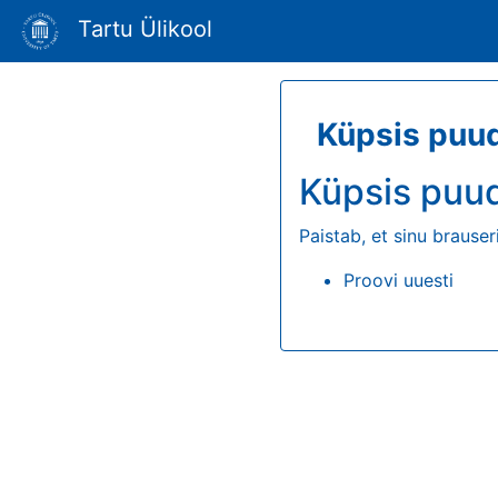
Tartu Ülikool
Küpsis puu
Küpsis puu
Paistab, et sinu brauser
Proovi uuesti