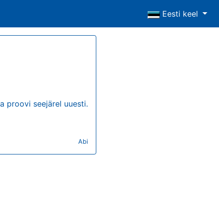
Eesti keel
a proovi seejärel uuesti.
Abi