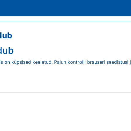
dub
dub
is on küpsised keelatud. Palun kontrolli brauseri seadistusi j