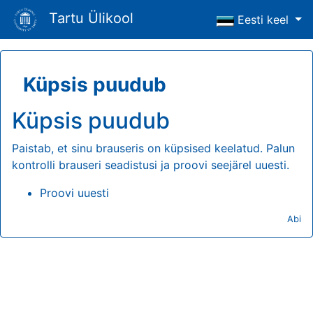
Tartu Ülikool
Eesti keel
Küpsis puudub
Küpsis puudub
Paistab, et sinu brauseris on küpsised keelatud. Palun
kontrolli brauseri seadistusi ja proovi seejärel uuesti.
Proovi uuesti
Abi