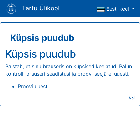
Tartu Ülikool
Eesti keel
Küpsis puudub
Küpsis puudub
Paistab, et sinu brauseris on küpsised keelatud. Palun
kontrolli brauseri seadistusi ja proovi seejärel uuesti.
Proovi uuesti
Abi