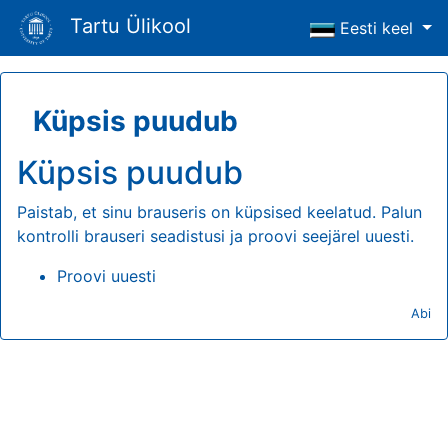
Tartu Ülikool
Eesti keel
Küpsis puudub
Küpsis puudub
Paistab, et sinu brauseris on küpsised keelatud. Palun
kontrolli brauseri seadistusi ja proovi seejärel uuesti.
Proovi uuesti
Abi