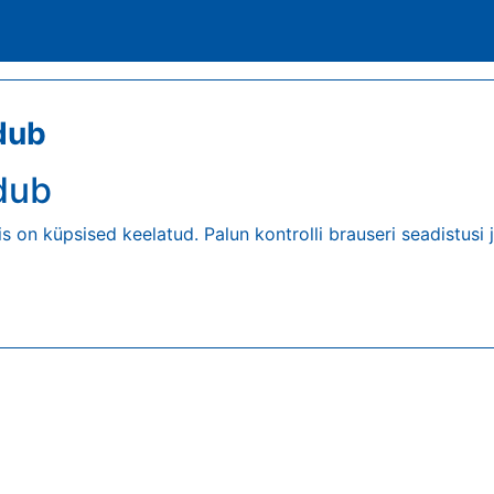
dub
dub
is on küpsised keelatud. Palun kontrolli brauseri seadistusi j