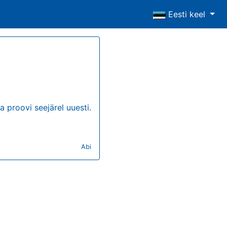
Eesti keel
a proovi seejärel uuesti.
Abi