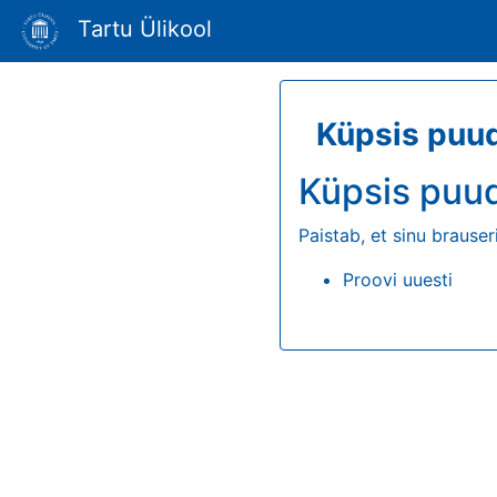
Tartu Ülikool
Küpsis puu
Küpsis puu
Paistab, et sinu brauser
Proovi uuesti