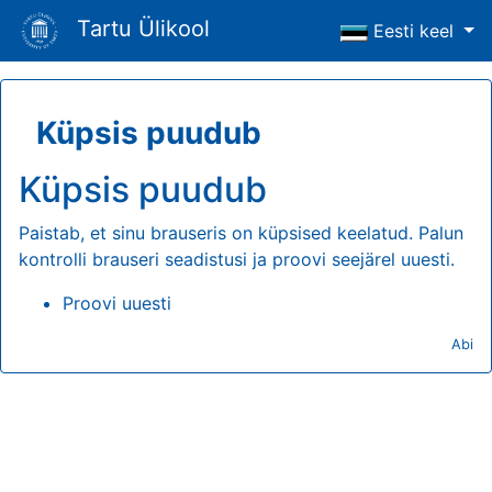
Tartu Ülikool
Eesti keel
Küpsis puudub
Küpsis puudub
Paistab, et sinu brauseris on küpsised keelatud. Palun
kontrolli brauseri seadistusi ja proovi seejärel uuesti.
Proovi uuesti
Abi