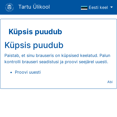
Tartu Ülikool
Eesti keel
Küpsis puudub
Küpsis puudub
Paistab, et sinu brauseris on küpsised keelatud. Palun
kontrolli brauseri seadistusi ja proovi seejärel uuesti.
Proovi uuesti
Abi