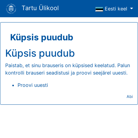
Tartu Ülikool
Eesti keel
Küpsis puudub
Küpsis puudub
Paistab, et sinu brauseris on küpsised keelatud. Palun
kontrolli brauseri seadistusi ja proovi seejärel uuesti.
Proovi uuesti
Abi