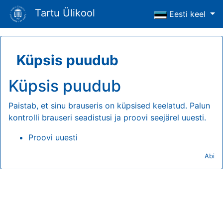
Tartu Ülikool
Eesti keel
Küpsis puudub
Küpsis puudub
Paistab, et sinu brauseris on küpsised keelatud. Palun
kontrolli brauseri seadistusi ja proovi seejärel uuesti.
Proovi uuesti
Abi