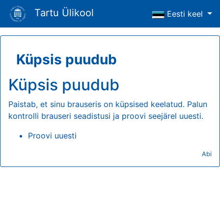
Tartu Ülikool
Eesti keel
Küpsis puudub
Küpsis puudub
Paistab, et sinu brauseris on küpsised keelatud. Palun
kontrolli brauseri seadistusi ja proovi seejärel uuesti.
Proovi uuesti
Abi