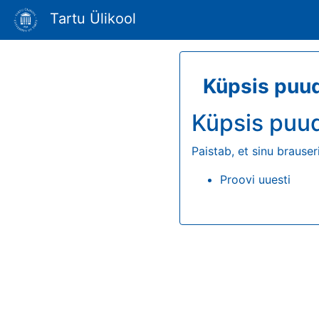
Tartu Ülikool
Küpsis puu
Küpsis puu
Paistab, et sinu brauser
Proovi uuesti