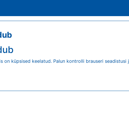
dub
dub
is on küpsised keelatud. Palun kontrolli brauseri seadistusi j