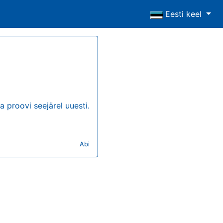
Eesti keel
a proovi seejärel uuesti.
Abi