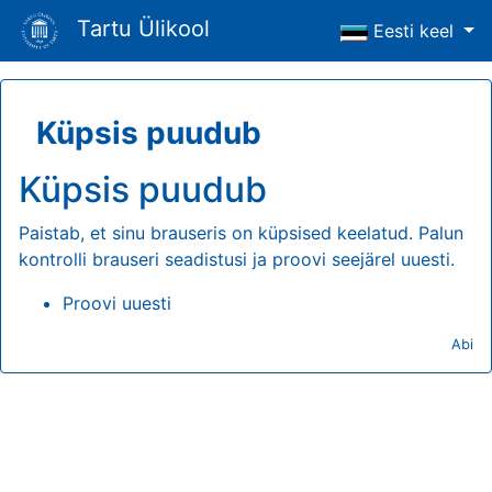
Tartu Ülikool
Eesti keel
Küpsis puudub
Küpsis puudub
Paistab, et sinu brauseris on küpsised keelatud. Palun
kontrolli brauseri seadistusi ja proovi seejärel uuesti.
Proovi uuesti
Abi